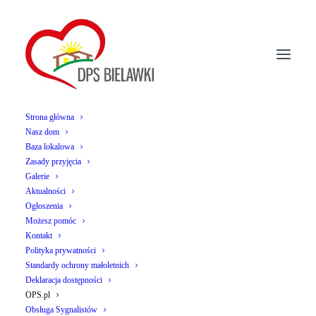
Strona główna
Nasz dom
Baza lokalowa
Zasady przyjęcia
Zdjęcia z zabawy
Galerie
Aktualności
Ogłoszenia
Możesz pomóc
Kontakt
Polityka prywatności
Standardy ochrony małoletnich
Deklaracja dostępności
OPS.pl
Obsługa Sygnalistów